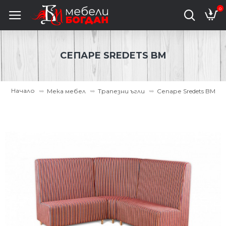
0
СЕПАРЕ SREDETS BM
Начало
Мека мебел
Трапезни ъгли
Сепаре Sredets BM