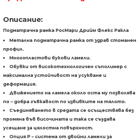
Описание:
Подматрачна рамка РосМари Дрийм Флекс Ракла
Метална подматрачна рамка от здрав стоманен
профил.
Многопластови букови ламели.
Обувки от високотехнологичен съполимер с
максимална устойчивост на усукване и
деформация.
Движението на ламела около оста му позволява
по – добра гъвкавост по извивките на тялото.
Съединяването в средата се осъществява без
промяна във височината и така се създава
усещане за цялостна повърхност.
Oпция Р – система от двойни ламели за