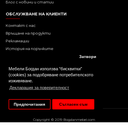
Блог с новини и статии
ОБСЛУЖВАНЕ НА КЛИЕНТИ
Контакт с нас
Връщане на продукти
Рекламации
История на поръчките
Онлайн решаване на спорове
Затвори
КЗП
Мебели Богдан използва “бисквитки”
Профил
(cookies) за подобряване потребителското
изживяване.
ХАРЕСАЙ НИ ВЪВ FACEBOOK
Декларация за поверителност
Предпочитания
Съгласен съм
Copyright © 2019 Bogdanmebel.com