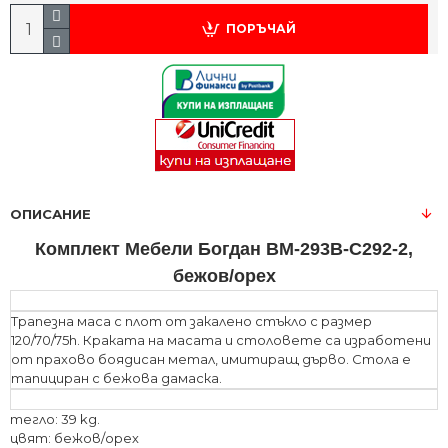
ПОРЪЧАЙ
ОПИСАНИЕ
Комплект Мебели Богдан BM-293В-С292-2,
бежов/орех
Трапезна маса с плот от закалено стъкло с размер
120/70/75h. Краката на масата и столовете са изработени
от прахово боядисан метал, имитиращ дърво. Стола е
тапициран с бежова дамаска.
тегло: 39 kg.
цвят: бежов/орех