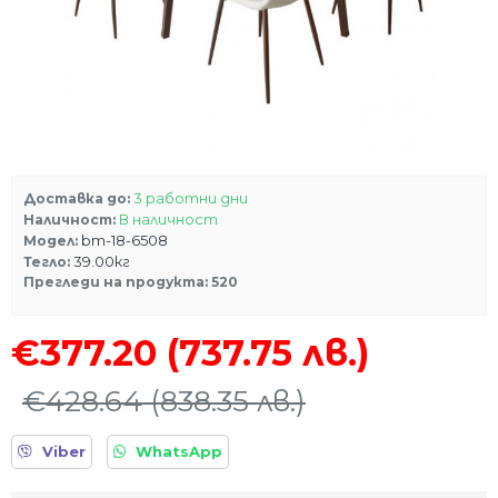
3 работни дни
Доставка до:
В наличност
Наличност:
bm-18-6508
Модел:
39.00кг
Тегло:
Прегледи на продукта: 520
€377.20
(737.75 лв.)
€428.64
(838.35 лв.)
Viber
WhatsApp