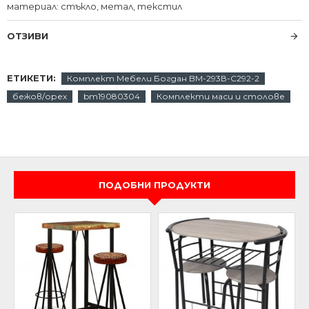
материал: стъкло, метал, текстил
ОТЗИВИ
ЕТИКЕТИ:
Комплект Мебели Богдан BM-293В-С292-2
бежов/орех
bm19080304
Комплекти маси и столове
ПОДОБНИ ПРОДУКТИ