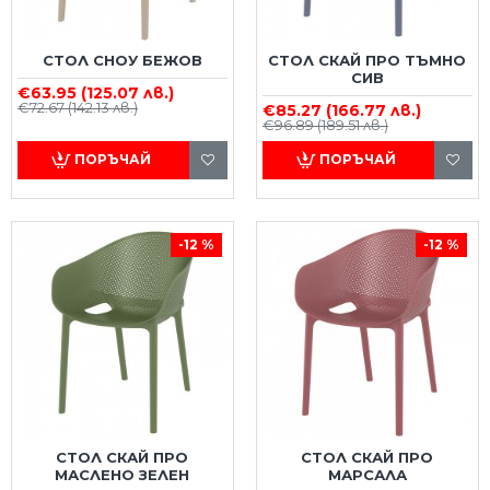
СТОЛ СНОУ БЕЖОВ
СТОЛ СКАЙ ПРО ТЪМНО
СИВ
€63.95
(125.07 лв.)
€72.67
(142.13 лв.)
€85.27
(166.77 лв.)
€96.89
(189.51 лв.)
ПОРЪЧАЙ
ПОРЪЧАЙ
-12 %
-12 %
СТОЛ СКАЙ ПРО
СТОЛ СКАЙ ПРО
МАСЛЕНО ЗЕЛЕН
МАРСАЛА