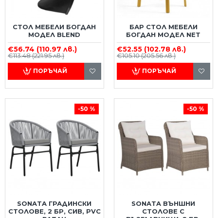
СТОЛ МЕБЕЛИ БОГДАН
БАР СТОЛ МЕБЕЛИ
МОДЕЛ BLEND
БОГДАН МОДЕЛ NET
€56.74
(110.97 лв.)
€52.55
(102.78 лв.)
€113.48
(221.95 лв.)
€105.10
(205.56 лв.)
ПОРЪЧАЙ
ПОРЪЧАЙ
-50 %
-50 %
SONATA ГРАДИНСКИ
SONATA ВЪНШНИ
СТОЛОВЕ, 2 БР, СИВ, PVC
СТОЛОВЕ С