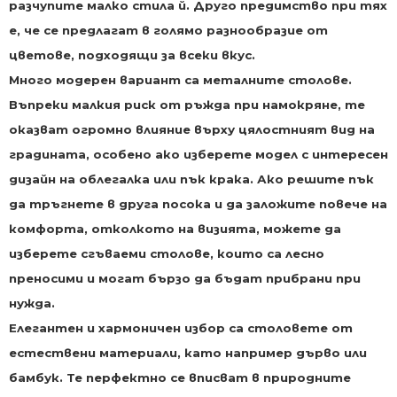
разчупите малко стила й. Друго предимство при тях
е, че се предлагат в голямо разнообразие от
цветове, подходящи за всеки вкус.
Много модерен вариант са металните столове.
Въпреки малкия риск от ръжда при намокряне, те
оказват огромно влияние върху цялостният вид на
градината, особено ако изберете модел с интересен
дизайн на облегалка или пък крака. Ако решите пък
да тръгнете в друга посока и да заложите повече на
комфорта, отколкото на визията, можете да
изберете сгъваеми столове, които са лесно
преносими и могат бързо да бъдат прибрани при
нужда.
Елегантен и хармоничен избор са столовете от
естествени материали, като например дърво или
бамбук. Те перфектно се вписват в природните