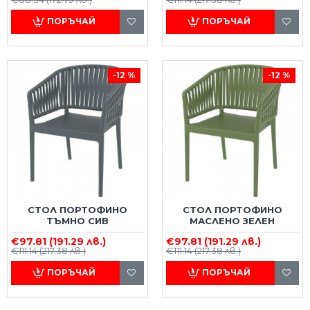
ПОРЪЧАЙ
ПОРЪЧАЙ
-12 %
-12 %
СТОЛ ПОРТОФИНО
СТОЛ ПОРТОФИНО
ТЪМНО СИВ
МАСЛЕНО ЗЕЛЕН
€97.81
(191.29 лв.)
€97.81
(191.29 лв.)
€111.14
(217.38 лв.)
€111.14
(217.38 лв.)
ПОРЪЧАЙ
ПОРЪЧАЙ