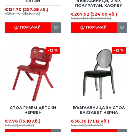
РАТАН
ВЪЗГЛАВНИЦИ, 2 БР,
ПОЛИРАТАН, КАФЯВИ
€131.70
(257.58 лв.)
€263.40
(515.16 лв.)
€267.92
(524.00 лв.)
€535.83
(1048.00 лв.)
ПОРЪЧАЙ
ПОРЪЧАЙ
-12 %
-12 %
СТОЛ ГИЗЕМ ДЕТСКИ
ВЪЗГЛАВНИЦА ЗА СТОЛ
ЧЕРВЕН
ЕЛИЗАБЕТ ЧЕРНА
€7.76
(15.18 лв.)
€36.36
(71.12 лв.)
€8.82
(17.25 лв.)
€41.32
(80.82 лв.)