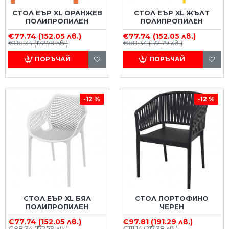
СТОЛ ЕЪР XL ОРАНЖЕВ
СТОЛ ЕЪР XL ЖЪЛТ
ПОЛИПРОПИЛЕН
ПОЛИПРОПИЛЕН
€77.74
(152.05 лв.)
€77.74
(152.05 лв.)
€88.34
(172.79 лв.)
€88.34
(172.79 лв.)
ПОРЪЧАЙ
ПОРЪЧАЙ
-12 %
-12 %
СТОЛ ЕЪР XL БЯЛ
СТОЛ ПОРТОФИНО
ПОЛИПРОПИЛЕН
ЧЕРЕН
€77.74
(152.05 лв.)
€97.81
(191.29 лв.)
€88.34
(172.79 лв.)
€111.14
(217.38 лв.)