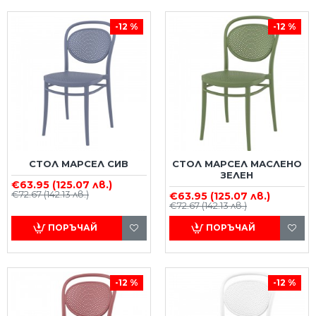
-12 %
-12 %
СТОЛ МАРСЕЛ СИВ
СТОЛ МАРСЕЛ МАСЛЕНО
ЗЕЛЕН
€63.95
(125.07 лв.)
€72.67
(142.13 лв.)
€63.95
(125.07 лв.)
€72.67
(142.13 лв.)
ПОРЪЧАЙ
ПОРЪЧАЙ
-12 %
-12 %