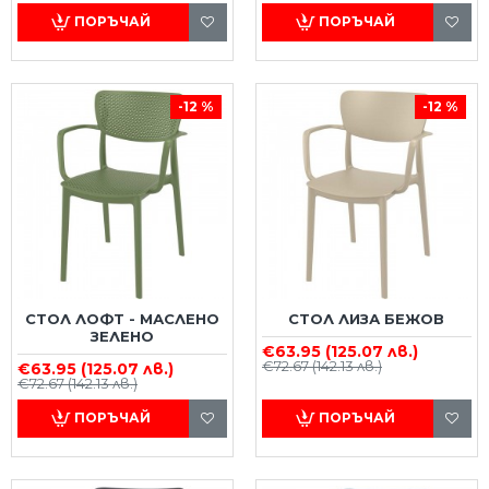
ПОРЪЧАЙ
ПОРЪЧАЙ
-12 %
-12 %
СТОЛ ЛОФТ - МАСЛЕНО
СТОЛ ЛИЗА БЕЖОВ
ЗЕЛЕНО
€63.95
(125.07 лв.)
€72.67
(142.13 лв.)
€63.95
(125.07 лв.)
€72.67
(142.13 лв.)
ПОРЪЧАЙ
ПОРЪЧАЙ