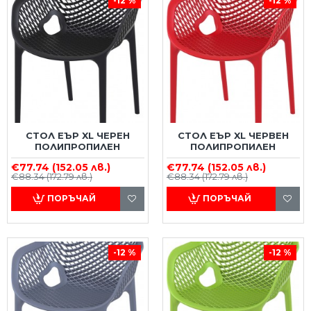
-12 %
-12 %
СТОЛ ЕЪР XL ЧЕРЕН
СТОЛ ЕЪР XL ЧЕРВЕН
ПОЛИПРОПИЛЕН
ПОЛИПРОПИЛЕН
€77.74
(152.05 лв.)
€77.74
(152.05 лв.)
€88.34
(172.79 лв.)
€88.34
(172.79 лв.)
ПОРЪЧАЙ
ПОРЪЧАЙ
-12 %
-12 %