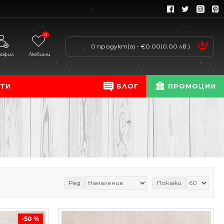
0
0 продукт(а) - €0.00
(0.00 лв.)
рофил
Любими
ТИ
БЛОГ
ПРОМОЦИИ
Ред
Покажи
-50 %