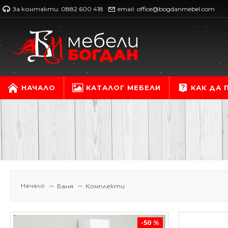
За контакти: 0882 600 418
email: office@bogdanmebel.com
НАЧАЛО
КАТАЛОГ МЕБЕЛИ
КАК ДА
Начало
Баня
Комплекти
-50 %