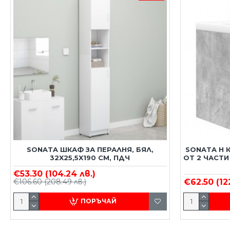
SONATA ШКАФ ЗА ПЕРАЛНЯ, БЯЛ,
SONATA H 
32X25,5X190 СМ, ПДЧ
ОТ 2 ЧАСТ
€53.30
(104.24 лв.)
€106.60
(208.49 лв.)
€62.50
(12
ПОРЪЧАЙ